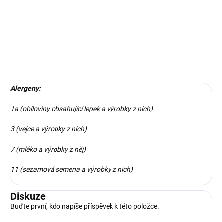
Složení: majonéza, anglická slanina, vejce, rajčata, listový salát,
výhonky
DETAILNÍ INFORMACE
ZEPTAT SE
Alergeny:
1a (obiloviny obsahující lepek a výrobky z nich)
3 (vejce a výrobky z nich)
7 (mléko a výrobky z něj)
11 (sezamová semena a výrobky z nich)
Diskuze
Buďte první, kdo napíše příspěvek k této položce.