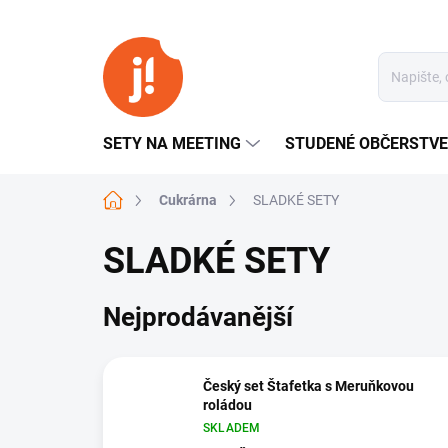
Přejít
na
obsah
SETY NA MEETING
STUDENÉ OBČERSTVE
Domů
Cukrárna
SLADKÉ SETY
SLADKÉ SETY
Nejprodávanější
Český set Štafetka s Meruňkovou
roládou
SKLADEM