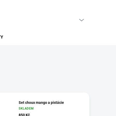
PRÁZDNÝ KOŠÍK
NÁKUPNÍ
KOŠÍK
TY
Set choux mango a pistácie
SKLADEM
850 Kč