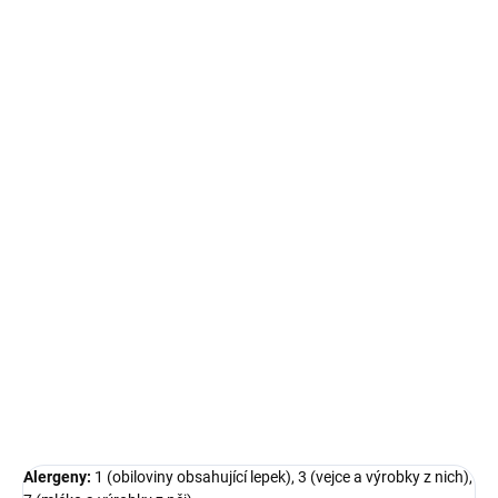
cena:
−
+
Přidat do košíku
Nechte se unést lahodným zážitkem!
Složení:
máslo, cukr, sůl, pšeničná mouka, smetana, vejce,
smetana, čokoláda, mango,
Složení:
máslo, cukr, sůl, pšeničná mouka, smetana, vejce,
smetana, pistácie
DETAILNÍ INFORMACE
ZEPTAT SE
Alergeny:
1 (obiloviny obsahující lepek), 3 (vejce a výrobky z nich),