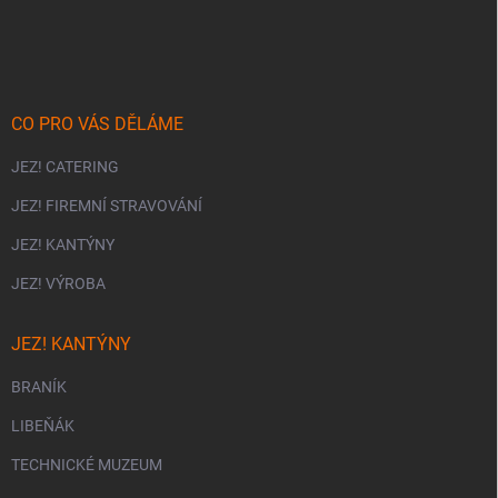
á
c
p
í
p
a
r
t
v
í
k
CO PRO VÁS DĚLÁME
y
v
JEZ! CATERING
ý
p
JEZ! FIREMNÍ STRAVOVÁNÍ
i
s
JEZ! KANTÝNY
u
JEZ! VÝROBA
JEZ! KANTÝNY
BRANÍK
LIBEŇÁK
TECHNICKÉ MUZEUM