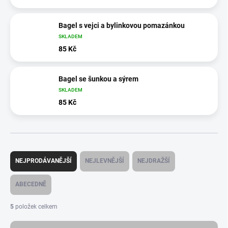
Bagel s vejci a bylinkovou pomazánkou
SKLADEM
85 Kč
Bagel se šunkou a sýrem
SKLADEM
85 Kč
Ř
a
NEJPRODÁVANĚJŠÍ
NEJLEVNĚJŠÍ
NEJDRAŽŠÍ
z
e
ABECEDNĚ
n
í
5
položek celkem
p
r