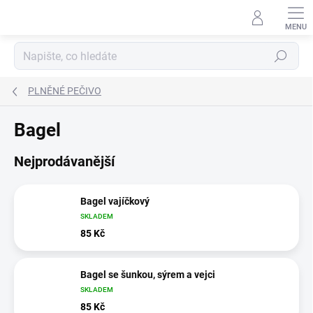
Přejít
na
obsah
Hledat
PLNĚNÉ PEČIVO
Bagel
Nejprodávanější
Bagel vajíčkový
SKLADEM
85 Kč
Bagel se šunkou, sýrem a vejci
SKLADEM
85 Kč