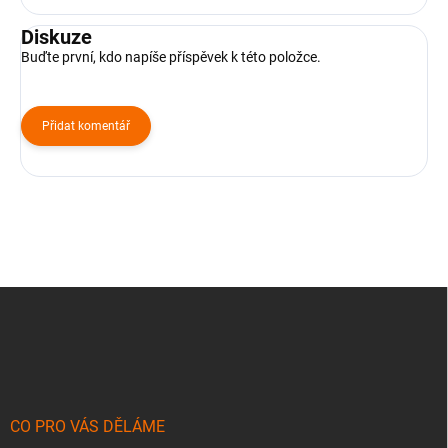
Diskuze
Buďte první, kdo napíše příspěvek k této položce.
Přidat komentář
Z
á
p
a
t
í
CO PRO VÁS DĚLÁME