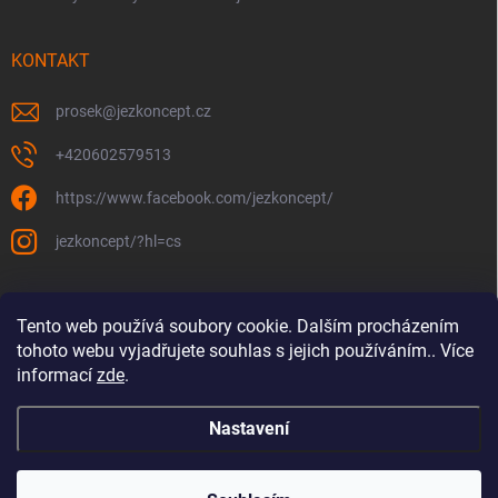
KONTAKT
prosek
@
jezkoncept.cz
+420602579513
https://www.facebook.com/jezkoncept/
jezkoncept/?hl=cs
Tento web používá soubory cookie. Dalším procházením
tohoto webu vyjadřujete souhlas s jejich používáním.. Více
informací
zde
.
Nastavení
Copyright 2026
jez! Koncept
. Všechna práva vyhrazena.