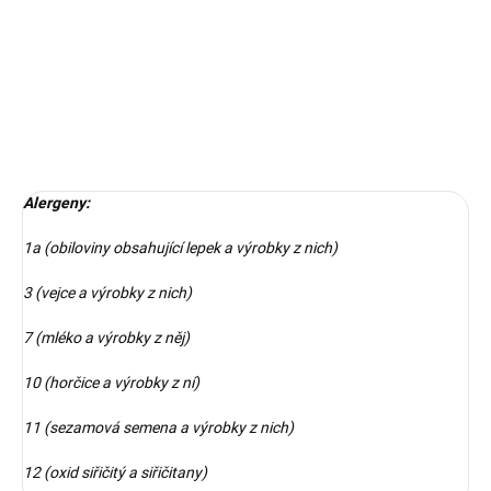
Složení: vaječná pomazánka, cornichons okurky, vejce, ředkvičky
DETAILNÍ INFORMACE
ZEPTAT SE
Alergeny:
1a (obiloviny obsahující lepek a výrobky z nich)
3 (vejce a výrobky z nich)
7 (mléko a výrobky z něj)
10 (horčice a výrobky z ní)
11 (sezamová semena a výrobky z nich)
12 (oxid siřičitý a siřičitany)