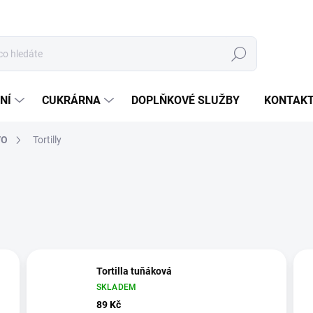
Hledat
NÍ
CUKRÁRNA
DOPLŇKOVÉ SLUŽBY
KONTAK
VO
Tortilly
Tortilla tuňáková
SKLADEM
89 Kč