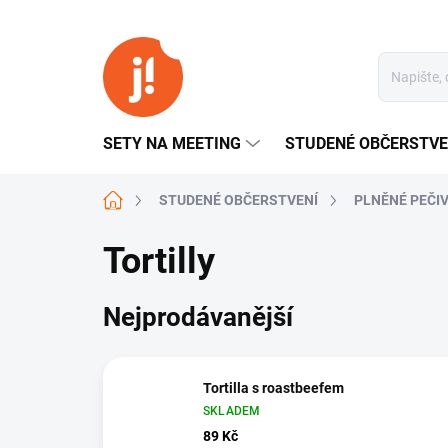
Přejít
na
obsah
SETY NA MEETING
STUDENÉ OBČERSTVE
Domů
STUDENÉ OBČERSTVENÍ
PLNĚNÉ PEČI
Tortilly
Nejprodávanější
Tortilla s roastbeefem
SKLADEM
89 Kč