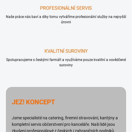
PROFESIONÁLNÍ SERVIS
Naše práce nás baví a díky tomu vytváříme profesionální služby na nejvyšší
úrovni
KVALITNÍ SUROVINY
Spolupracujeme s českými farmáři a využíváme pouze kvalitní a osvědčené
suroviny
JEZ! KONCEPT
Jsme specialisté na catering, firemní stravování, kantýny a
kompletní servis občerstvení pro kanceláře. Naši lidé jsou
zkušení profesionálové z českých i zahraničních podniků,