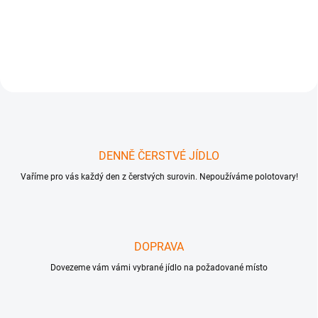
chléb s parmskou šunkou a
olivami 5x Bezlepkový chléb s
ředkvičkami a...
DENNĚ ČERSTVÉ JÍDLO
Vaříme pro vás každý den z čerstvých surovin. Nepoužíváme polotovary!
DOPRAVA
Dovezeme vám vámi vybrané jídlo na požadované místo