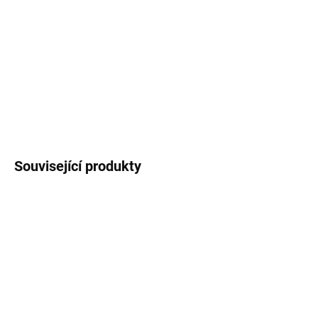
Náš jez Chléb s pomazánkou z červené řepy, křen, vlašské ořechy,
jarní cibulka, Red chard, česnekové výhonky
DETAILNÍ INFORMACE
ZEPTAT SE
Související produkty
VEGETARIÁNSKÉ
VEGETARIÁNSKÉ