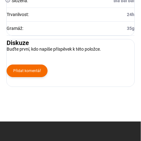
?
Složená
:
bla bal bal
Trvanlivost
:
24h
Gramáž
:
35g
Diskuze
Buďte první, kdo napíše příspěvek k této položce.
Přidat komentář
Z
á
p