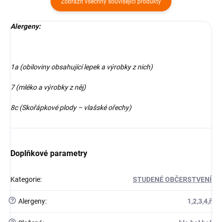
Zobrazit všechny související produkty
Alergeny:
1a (obiloviny obsahující lepek a výrobky z nich)
7 (mléko a výrobky z něj)
8c (Skořápkové plody – vlašské ořechy)
Doplňkové parametry
Kategorie
:
STUDENÉ OBČERSTVENÍ
?
Alergeny
:
1,2,3,4,ř