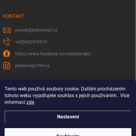
KONTAKT
prosek
@
jezkoncept.cz
+420602579513
https://www.facebook.com/jezkoncept/
jezkoncept/?hl=cs
Tento web používá soubory cookie. Dalším procházením
tohoto webu vyjadřujete souhlas s jejich používáním.. Více
informací
zde
.
Nastavení
Copyright 2026
jez! Koncept
. Všechna práva vyhrazena.