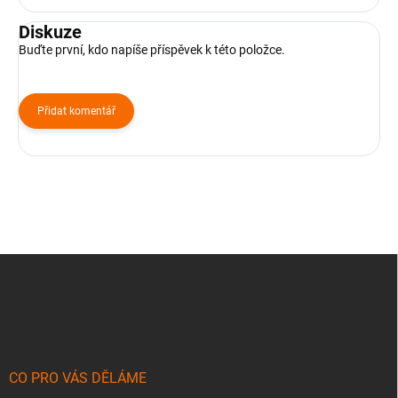
Diskuze
Buďte první, kdo napíše příspěvek k této položce.
Přidat komentář
Z
á
p
a
t
í
CO PRO VÁS DĚLÁME