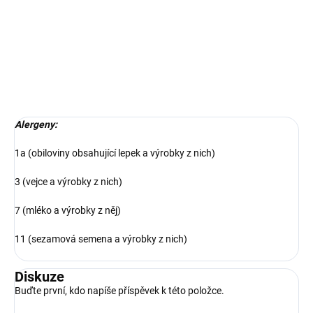
Složení:
pomazánka ze smetanového sýra, rajčata, sýr, okurka
salátová, paprika, listový salát
DETAILNÍ INFORMACE
ZEPTAT SE
Alergeny:
1a (obiloviny obsahující lepek a výrobky z nich)
3 (vejce a výrobky z nich)
7 (mléko a výrobky z něj)
11 (sezamová semena a výrobky z nich)
Diskuze
Buďte první, kdo napíše příspěvek k této položce.