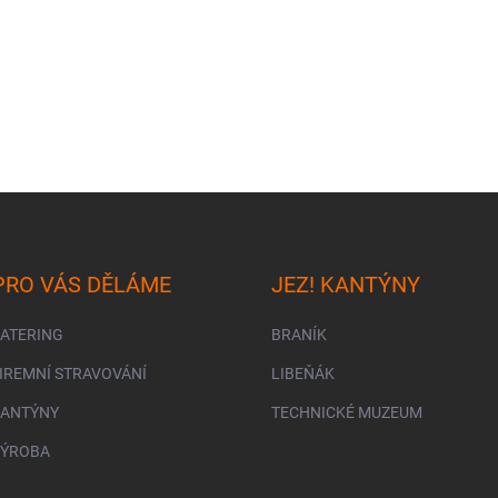
PRO VÁS DĚLÁME
JEZ! KANTÝNY
CATERING
BRANÍK
FIREMNÍ STRAVOVÁNÍ
LIBEŇÁK
KANTÝNY
TECHNICKÉ MUZEUM
VÝROBA