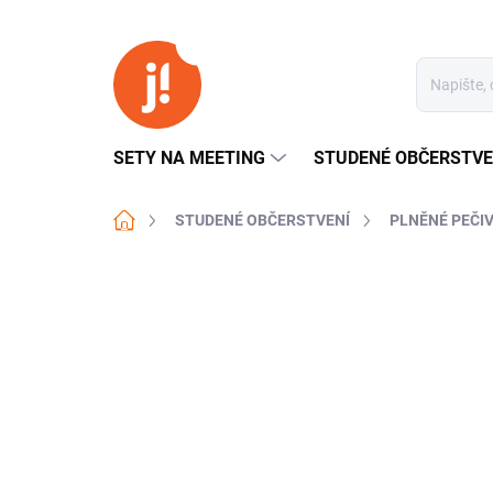
Přejít
na
obsah
SETY NA MEETING
STUDENÉ OBČERSTVE
Domů
STUDENÉ OBČERSTVENÍ
PLNĚNÉ PEČI
Neohodnoceno
Podrobnosti hodn