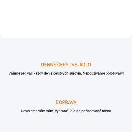
chléb s parmskou šunkou a
olivami 5x Bezlepkový chléb s
ředkvičkami a...
DENNĚ ČERSTVÉ JÍDLO
Vaříme pro vás každý den z čerstvých surovin. Nepoužíváme polotovary!
DOPRAVA
Dovezeme vám vámi vybrané jídlo na požadované místo