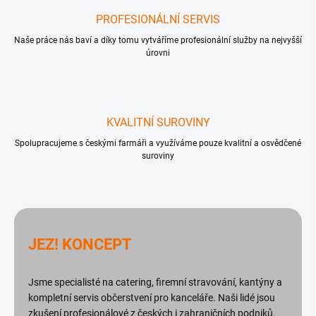
PROFESIONÁLNÍ SERVIS
Naše práce nás baví a díky tomu vytváříme profesionální služby na nejvyšší
úrovni
KVALITNÍ SUROVINY
Spolupracujeme s českými farmáři a využíváme pouze kvalitní a osvědčené
suroviny
JEZ! KONCEPT
Jsme specialisté na catering, firemní stravování, kantýny a
kompletní servis občerstvení pro kanceláře. Naši lidé jsou
zkušení profesionálové z českých i zahraničních podniků,