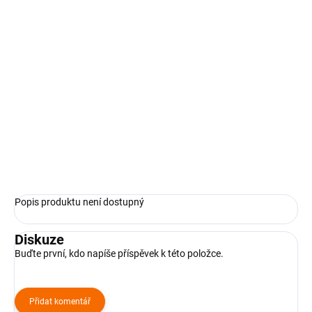
cena:
−
+
Přidat do košíku
750g - Hořčice plnotučná, majonéza, zelenina směs, okurky, vejce,
brambory, cibule
Minimální odběr 1 500g.
ZEPTAT SE
Popis produktu není dostupný
Diskuze
Buďte první, kdo napíše příspěvek k této položce.
Přidat komentář