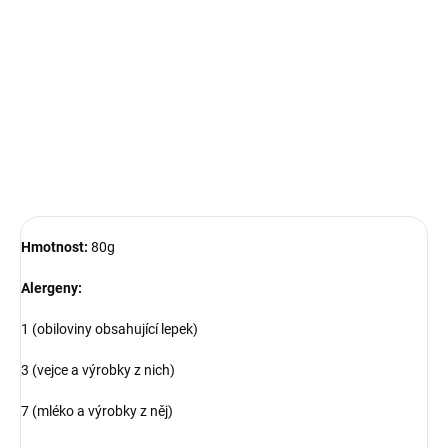
cena:
−
+
Přidat do košíku
DETAILNÍ INFORMACE
ZEPTAT SE
Hmotnost:
80g
Al
ergeny:
1 (obiloviny obsahující lepek)
3 (vejce a výrobky z nich)
7 (mléko a výrobky z něj)