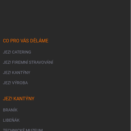
Z
á
p
a
t
í
CO PRO VÁS DĚLÁME
JEZ! CATERING
JEZ! FIREMNÍ STRAVOVÁNÍ
JEZ! KANTÝNY
JEZ! VÝROBA
JEZ! KANTÝNY
BRANÍK
LIBEŇÁK
TECHNICKÉ MUZEUM