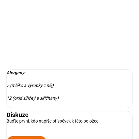
Bezlepkový chléb s celerovo-mrkvovou pomazánkou, frisée salát,
ředkvička, jarní cibulka
DETAILNÍ INFORMACE
ZEPTAT SE
Alergeny:
7 (mléko a výrobky z něj)
12 (oxid siřičitý a siřičitany)
Diskuze
Buďte první, kdo napíše příspěvek k této položce.