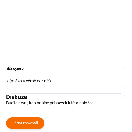
Složení:
pomazánka dýňová, bezlepkový chléb, balkánský sýr,
výhonky, dýňová semínka
DETAILNÍ INFORMACE
ZEPTAT SE
Alergeny:
7 (mléko a výrobky z něj)
Diskuze
Buďte první, kdo napíše příspěvek k této položce.
Přidat komentář