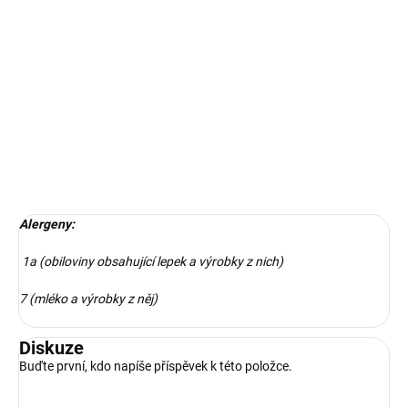
Náš jez Chléb s tvarohovou pomazánkou, ředkvičky, pažitka,
řeřicha
DETAILNÍ INFORMACE
ZEPTAT SE
Alergeny:
1a (obiloviny obsahující lepek a výrobky z nich)
7 (mléko a výrobky z něj)
Diskuze
Buďte první, kdo napíše příspěvek k této položce.