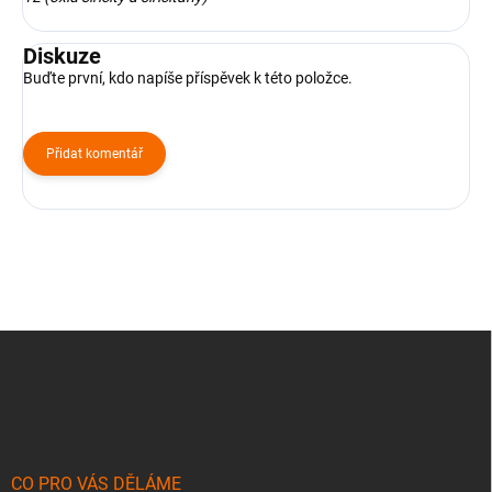
Diskuze
Buďte první, kdo napíše příspěvek k této položce.
Přidat komentář
Z
á
p
a
t
í
CO PRO VÁS DĚLÁME