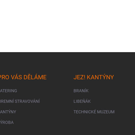
PRO VÁS DĚLÁME
JEZ! KANTÝNY
CATERING
BRANÍK
FIREMNÍ STRAVOVÁNÍ
LIBEŇÁK
KANTÝNY
TECHNICKÉ MUZEUM
VÝROBA