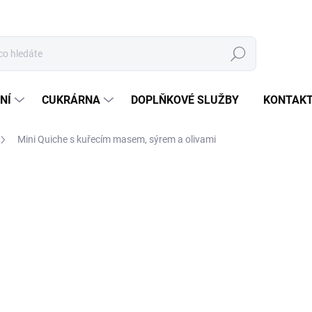
Hledat
NÍ
CUKRÁRNA
DOPLŇKOVÉ SLUŽBY
KONTAK
Mini Quiche s kuřecím masem, sýrem a olivami
ocení
69 Kč
/ ks
Měrná
SKLADEM
cena:
−
+