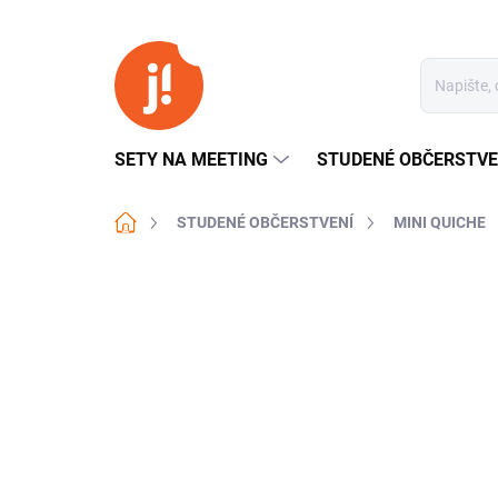
Přejít
na
obsah
SETY NA MEETING
STUDENÉ OBČERSTVE
Domů
STUDENÉ OBČERSTVENÍ
MINI QUICHE
Neohodnoceno
Podrobnosti hodn