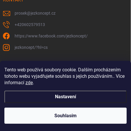
prosek
@
jezkoncept.cz
+420602579513
https://www.facebook.com/jezkoncept/
jezkoncept/?hl=cs
Tento web používá soubory cookie. Dalším procházením
tohoto webu vyjadřujete souhlas s jejich používáním.. Více
informací
zde
.
Nastavení
Copyright 2026
jez! Koncept
. Všechna práva vyhrazena.
Souhlasím
Vytvořil Shoptet