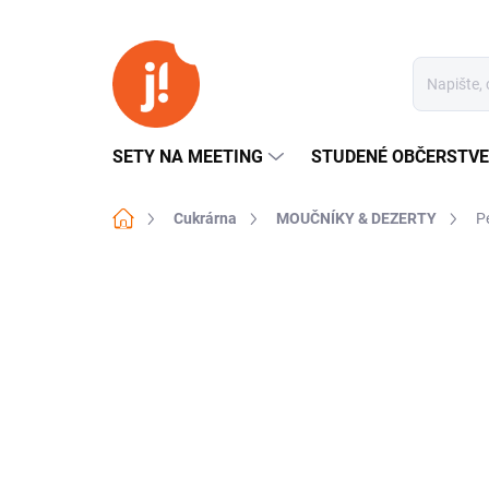
Přejít
na
obsah
SETY NA MEETING
STUDENÉ OBČERSTVE
Domů
Cukrárna
MOUČNÍKY & DEZERTY
P
Neohodnoceno
Podrobnosti hodn