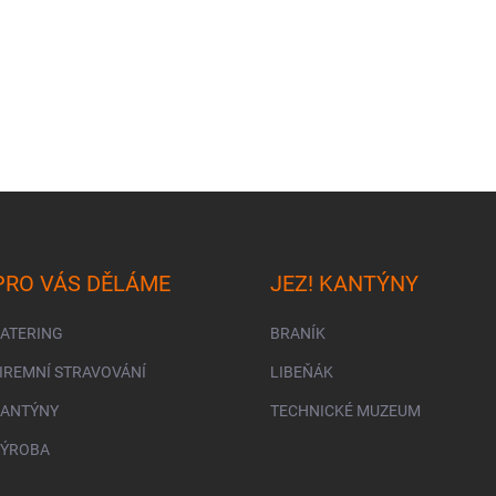
PRO VÁS DĚLÁME
JEZ! KANTÝNY
CATERING
BRANÍK
FIREMNÍ STRAVOVÁNÍ
LIBEŇÁK
KANTÝNY
TECHNICKÉ MUZEUM
VÝROBA