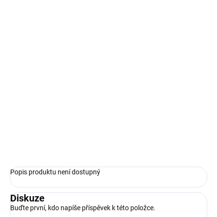
Složení:
3 x jez chlebíček s pochoutkovou pomazánkou, šunkou a sýrem
3 x jez chlebíček s pomazánkou z červené řepy
4 x jez chlebíček s hummusem a sušenými rajčaty
5 x croissant plněný chorizo s karamelizovanou cibulkou
10 x Tartaletky mix dle sezónní nabídky 2 druhy
10x mini dezert - Meruňková pěna s mátou
10 x mix slané kanapky
5 x MINI FOCACCIA šunka od kosti s křenovou pomazánkou
1 x Zeleninové špalíčky s jogurtovo-bylinkovým dipem
ZEPTAT SE
Popis produktu není dostupný
Diskuze
Buďte první, kdo napíše příspěvek k této položce.