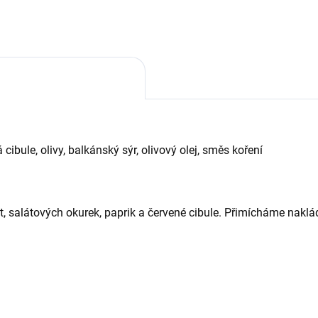
 cibule, olivy, balkánský sýr, olivový olej, směs koření
at, salátových okurek, paprik a červené cibule. Přimícháme naklá