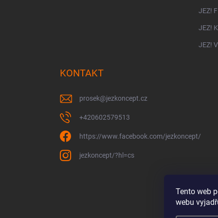
JEZ! 
JEZ! 
JEZ! 
KONTAKT
prosek
@
jezkoncept.cz
+420602579513
https://www.facebook.com/jezkoncept/
jezkoncept/?hl=cs
Tento web p
webu vyjadřu