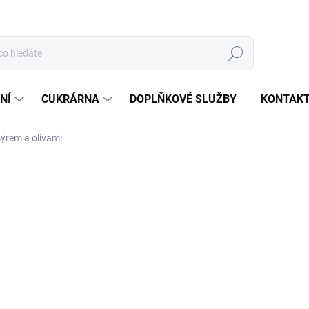
Hledat
NÍ
CUKRÁRNA
DOPLŇKOVÉ SLUŽBY
KONTAK
sýrem a olivami
ocení
450 Kč
/ kg
Měrná
SKLADEM
cena:
−
+