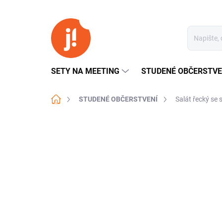
Přejít
na
obsah
SETY NA MEETING
STUDENÉ OBČERSTVE
Domů
STUDENÉ OBČERSTVENÍ
Salát řecký se 
Neohodnoceno
Podrobnosti hodn