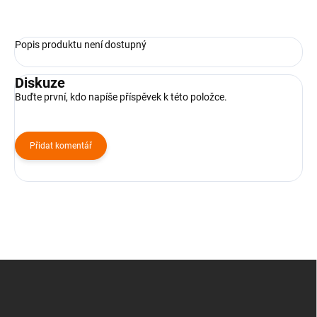
Popis produktu není dostupný
Diskuze
Buďte první, kdo napíše příspěvek k této položce.
Přidat komentář
Z
á
p
a