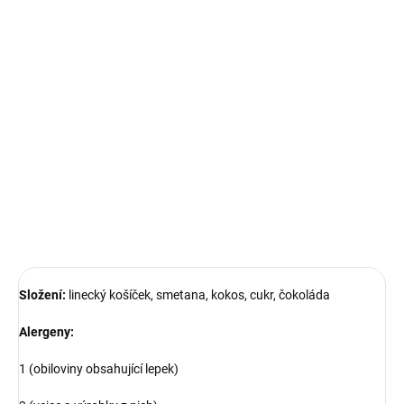
cena:
−
+
Přidat do košíku
DETAILNÍ INFORMACE
ZEPTAT SE
Složení:
linecký košíček, smetana, kokos, cukr, čokoláda
Alergeny:
1 (obiloviny obsahující lepek)