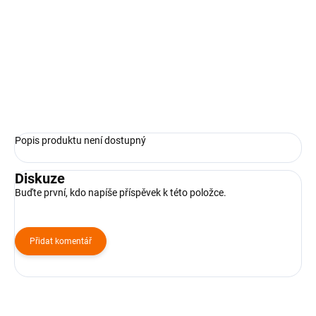
Složení:
variace salámů.
Celkové množství 750g.
ilustrační fotografie mísa je bez sýrů
ZEPTAT SE
Popis produktu není dostupný
Diskuze
Buďte první, kdo napíše příspěvek k této položce.
Přidat komentář