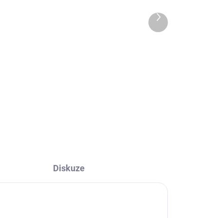
od kosti s křenovou
pomazánkou
Další
produkt
45 Kč
Do košíku
z
n
vé
Diskuze