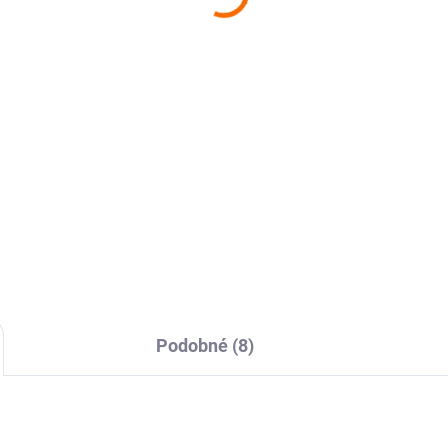
mazánkou a opečenou
šunkou a olivami
aninou
65 Kč
 Kč
Do košíku
Do košíku
Náš jez Chléb s pomazánkou 
krémového sýra, olivy, Jamó
 jez Chléb s hráškovou
Serrano, cornichon, česneko
azánkou, opečená slanina,
výhonky, listový salát
ánský sýr, ředkvička, výhonky
šku
Podobné (8)