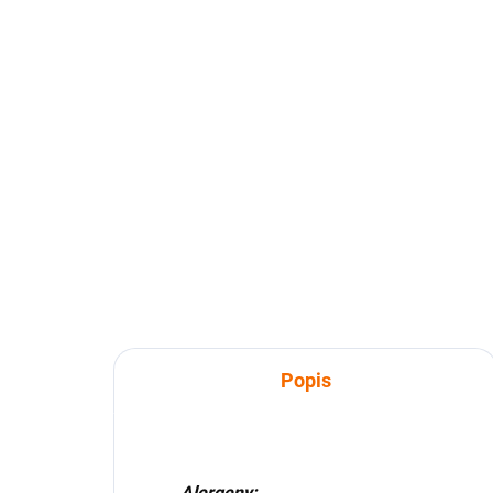
pomazánkou a
po
balkánským sýrem
sl
65 Kč
65
Do košíku
Složení: pomazánka dýňová,
Náš
chléb, balkánský sýr, výhonky,
pom
dýňová semínka
balk
hrá
Popis
Alergeny: