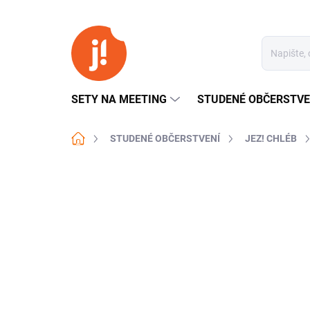
Přejít
na
obsah
SETY NA MEETING
STUDENÉ OBČERSTVE
Domů
STUDENÉ OBČERSTVENÍ
JEZ! CHLÉB
Neohodnoceno
Podrobnosti hodn