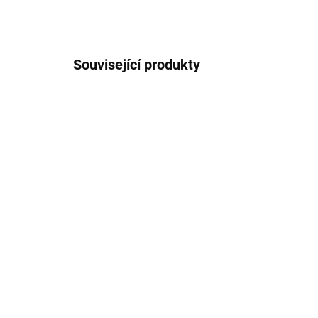
Související produkty
VEGETARIÁNSKÉ
SKLADEM
JEZ CHLÉB s dýňovou
JE