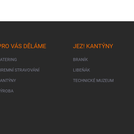
PRO VÁS DĚLÁME
JEZ! KANTÝNY
CATERING
BRANÍK
FIREMNÍ STRAVOVÁNÍ
LIBEŇÁK
KANTÝNY
TECHNICKÉ MUZEUM
VÝROBA