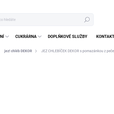
Hledat
NÍ
CUKRÁRNA
DOPLŇKOVÉ SLUŽBY
KONTAK
jez! chléb DEKOR
JEZ CHLEBÍČEK DEKOR s pomazánkou z peče
ocení
55 Kč
/ ks
Měrná
SKLADEM
cena:
−
+